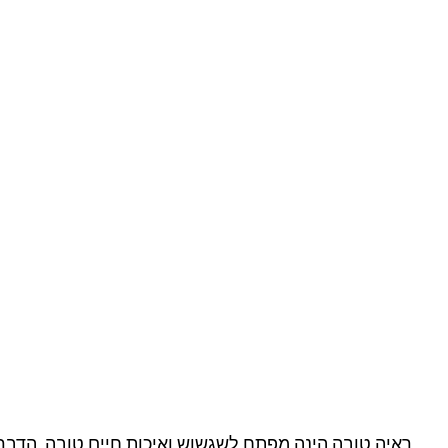
ראיה טובה הינה מפתח לשגשוש ואיכות חיים טובה. הדבר