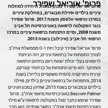
פרופ' אוריאל שפירר
פרופ' אוריאל שפירר מכהן כמנהל היחידה למחלות
עיניים בילדים ופזילת מבוגרים, במחלקת עיניים
במרכז הרפואי וולפסון משנת 2017. פרופ' שפירר
בוגר הפקולטה לרפואה באוניברסיטת תל אביב
משנת 2008, וסיים התמחות ברפואת עיניים במרכז
הרפואי
תל-אביב (איכילוב) בשנת 2013.
פרופ' אוריאל שפירר קיבל ויזת O-1
מממשלת
ארה"ב
לצורך התמחות-על ברפואת עיניים, ויזה הניתנת
לרופאים בעלי יכולת יוצאת דופן בתחום הרפואה
והמחקר. הוא סיים התמחות-על בניתוחי קטרקט,
קרנית ורפרקציה (הסרת משקפיים בלייזר) בשנת
2014, והתמחות-על ברפואת עיניים בילדים, פזילה
בילדים ובמבוגרים בשנת 2015, שתיהן במכון העיניים
Bascom Palmer באוניברסיטת מיאמי ארה"ב. פרופ'
שפירר שימש כחבר סגל בפקולטה לרפואה ע"ש מילר
באוניברסיטת מיאמי ארה"ב במשך שנתיים. הוא חבר